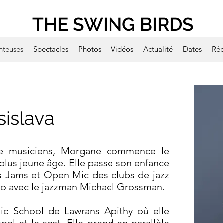
THE SWING BIRDS
nteuses
Spectacles
Photos
Vidéos
Actualité
Dates
Rép
islava
de musiciens, Morgane commence le
 plus jeune âge. Elle passe son enfance
s Jams et Open Mic des clubs de jazz
iano avec le jazzman Michael Grossman.
sic School de Lawrans Apithy où elle
pel et le scat. Elle prend en parallèle